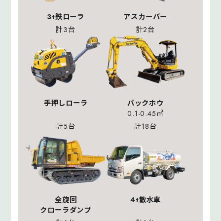
3t鉄ローラ
アスカーバー
計3台
計2台
手押しローラ
バックホウ
0.1-0.45㎥
計5台
計18台
全旋回
4t散水車
クローラダンプ