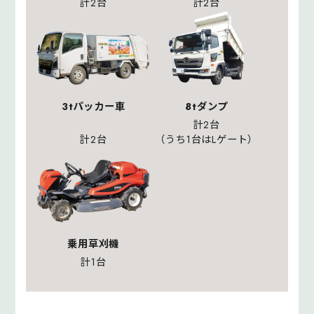
計2台
計2台
3tパッカー車
8tダンプ
計2台
計2台
（うち1台はLゲート）
乗用草刈機
計1台