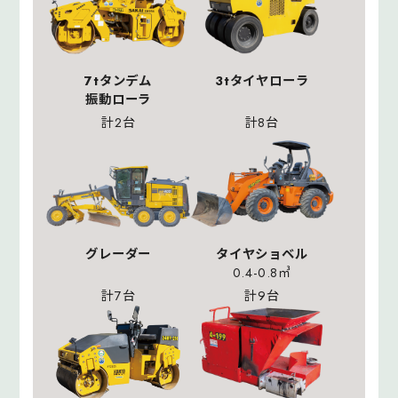
7tタンデム
3tタイヤローラ
振動ローラ
計2台
計8台
グレーダー
タイヤショベル
0.4-0.8㎥
計7台
計9台